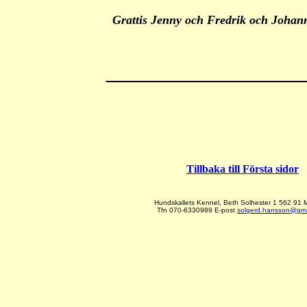
Grattis Jenny och Fredrik och Johan
T
illbaka till Första sidor
Hundskallets Kennel, Beth Solhester 1 562 91
T
fn
070-6330989
E-post
solgerd.hansson@gma