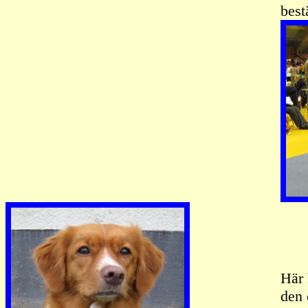
best
Här 
den 