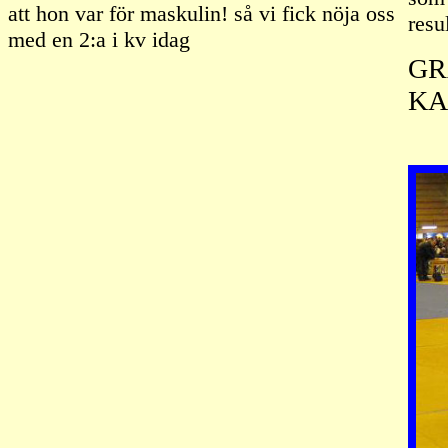
att hon var för maskulin! så vi fick nöja oss
resu
med en 2:a i kv idag
GR
KA