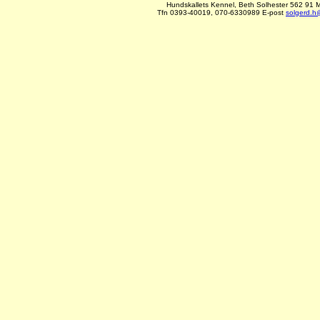
Hundskallets Kennel, Beth Solhester 562 91 
T
fn
0393-40019
,
070-6330989
E-post
solgerd.h