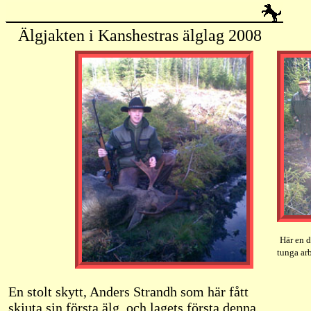
Älgjakten i Kanshestras älglag 2008
Här en d
tunga ar
En stolt skytt, Anders Strandh som här fått
skjuta sin första älg, och lagets första denna