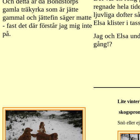
Och detta är då Bondstorps
regnade hela tide
gamla träkyrka som är jätte
ljuvliga dofter s
gammal och jättefin säger matte
Elsa klister i tas
- fast det där förstår jag mig inte
på.
Jag och Elsa un
gång!?
Lite vinte
skogspro
Snö eller ej,