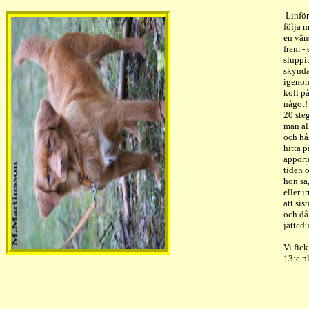
Linför
följa m
en vän
fram -
sluppit
skynda 
igenom
koll på
något!
20 steg
man all
och hål
hitta p
apport
tiden 
hon sa,
eller i
att si
och då 
jättedu
Vi fic
13:e pl