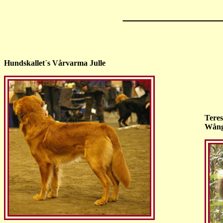
Hundskallet´s Vårvarma Julle
Teres
Wång