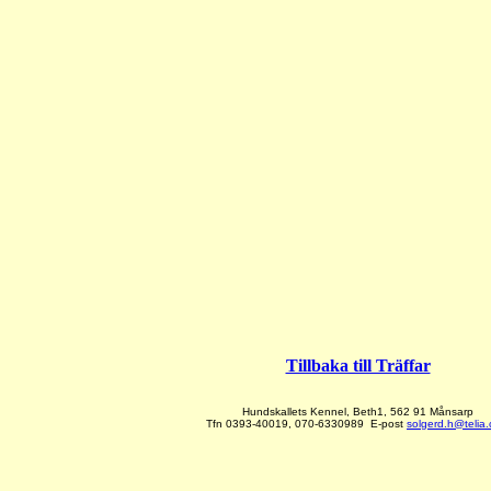
Tillbaka till Träffar
Hundskallets Kennel, Beth1, 562 91 Månsarp
T
fn
0393-40019,
070-6330989
E-post
solgerd.h@telia