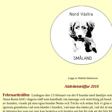
Logga av Matilda Martinsson
Aktivitetsträffar 2010
Februariträffen
Lördagen den 13 februari var det 9 hundar med familjer som
Anna-Karin höll i dagens träff som handlade om massage och stretching på hund
av hunden, visade på sina egna hundar Nemo och Tricke och sedan fick vi göra e
igenom grunderna vad som händer i hunden, vad man ska tänka på, vad det är man
är jättemycket som jag inte kan beskriva och berätta om här för risk att det blir 