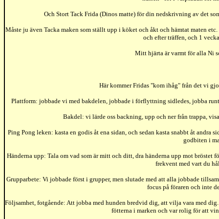
Och Stort Tack Frida (Dinos matte) för din nedskrivning av det so
Måste ju även Tacka maken som ställt upp i köket och åkt och hämtat maten etc. 
och efter träffen, och 1 veck
Mitt hjärta är varmt för alla Ni
Här kommer Fridas "kom ihåg" från det vi gjo
Plattform: jobbade vi med bakdelen, jobbade i förflyttning sidledes, jobba run
Bakdel: vi lärde oss backning, upp och ner från trappa, vi
Ping Pong leken: kasta en godis åt ena sidan, och sedan kasta snabbt åt andra s
godbiten i m
Händerna upp: Tala om vad som är mitt och ditt, dra händerna upp mot bröstet för
frekvent med vart du hål
Grupparbete: Vi jobbade först i grupper, men slutade med att alla jobbade tillsam
focus på föraren och inte d
Följsamhet, fotgående: Att jobba med hunden bredvid dig, att vilja vara med dig. 
fötterna i marken och var rolig för att vi