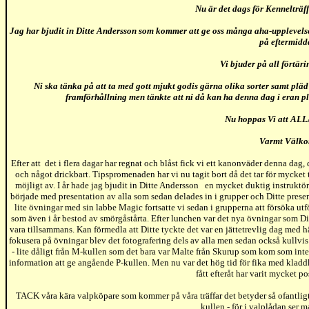
Nu är det dags för Kennelträff
Jag har bjudit in Ditte Andersson som kommer att ge oss många aha-upplevelser 
på eftermidd
Vi bjuder på all förtär
Ni ska tänka på att ta med gott mjukt godis gärna olika sorter samt pläd
framförhållning men tänkte att ni då kan ha denna dag i eran pla
Nu hoppas Vi att AL
Varmt Välk
Efter att det i flera dagar har regnat och blåst fick vi ett kanonväder denna dag, 
och något drickbart. Tipspromenaden har vi nu tagit bort då det tar för mycket 
möjligt av. I år hade jag bjudit in Ditte Andersson en mycket duktig instruktör 
började med presentation av alla som sedan delades in i grupper och Ditte presen
lite övningar med sin labbe Magic fortsatte vi sedan i grupperna att försöka u
som även i år bestod av smörgåstårta. Efter lunchen var det nya övningar som D
vara tillsammans. Kan förmedla att Ditte tyckte det var en jättetrevlig dag med 
fokusera på övningar blev det fotografering dels av alla men sedan också kullvis
- lite dåligt från M-kullen som det bara var Malte från Skurup som kom som inte b
information att ge angående P-kullen. Men nu var det hög tid för fika med klad
fått efteråt har varit mycket pos
TACK våra kära valpköpare som kommer på våra träffar det betyder så ofantligt my
kullen - för i valplådan ser ma