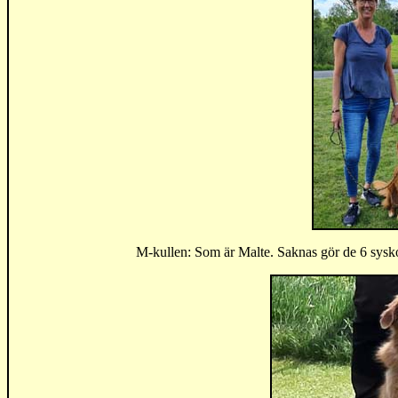
M-kullen: Som är Malte. Saknas gör de 6 sys