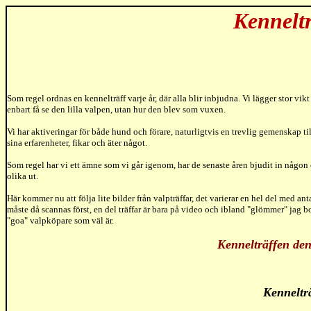
Kenneltr
Som regel ordnas en kennelträff varje år, där alla blir inbjudna. Vi lägger stor vi
enbart få se den lilla valpen, utan hur den blev som vuxen.
Vi har aktiveringar för både hund och förare, naturligtvis en trevlig gemenskap ti
sina erfarenheter, fikar och äter något.
Som regel har vi ett ämne som vi går igenom, har de senaste åren bjudit in någon e
olika ut.
Här kommer nu att följa lite bilder från valpträffar, det varierar en hel del med ant
måste då scannas först, en del träffar är bara på video och ibland "glömmer" jag bor
"goa" valpköpare som väl är.
Kennelträffen den
Kenneltr